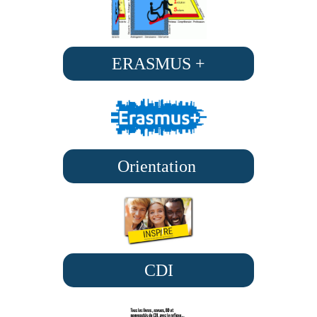
ERASMUS +
Orientation
CDI