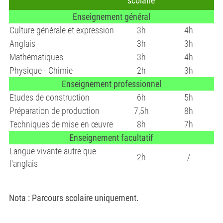
scolaire
Enseignement général
Culture générale et expression
3h
4h
Anglais
3h
3h
Mathématiques
3h
4h
Physique - Chimie
2h
3h
Enseignement professionnel
Etudes de construction
6h
5h
Préparation de production
7,5h
8h
Techniques de mise en œuvre
8h
7h
Enseignement facultatif
Langue vivante autre que
2h
/
l'anglais
Nota : Parcours scolaire uniquement.