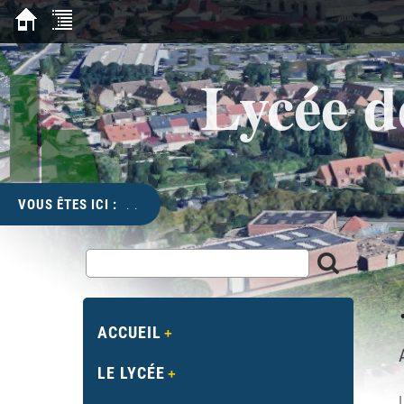
Lycée d
VOUS ÊTES ICI :
. .
ACCUEIL
LE LYCÉE