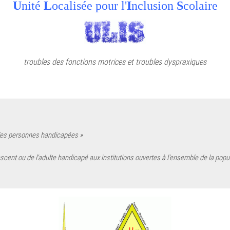
U
nité
L
ocalisée pour l'
I
nclusion
S
colaire
troubles des fonctions motrices
et troubles dyspraxiques
té des personnes handicapées »
lescent ou de l'adulte handicapé aux
institutions ouvertes à l'ensemble de la pop