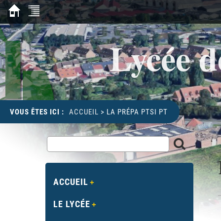
Lycée d
VOUS ÊTES ICI :
ACCUEIL
>
LA PRÉPA PTSI PT
ACCUEIL
LE LYCÉE