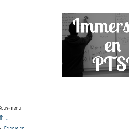
Sous-menu
⇑ ..
Formation