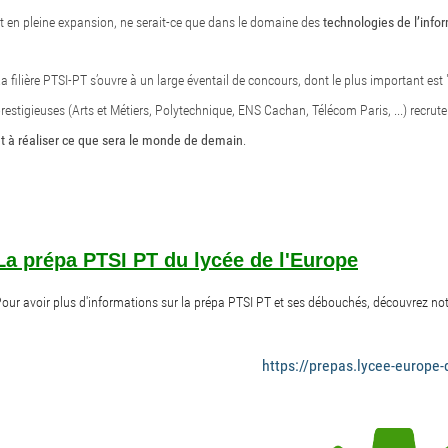
t en pleine expansion, ne serait-ce que dans le domaine des
technologies
de l’info
a filière PTSI-PT s’ouvre à un large éventail de concours, dont le plus important est
restigieuses (Arts et Métiers, Polytechnique, ENS Cachan, Télécom Paris, ...) recru
t à réaliser ce que sera le monde de demain
.
La prépa PTSI PT du lycée de l'Europe
our avoir plus d'informations sur la prépa PTSI PT et ses débouchés, découvrez no
https://prepas.lycee-europe-