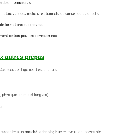
 et bien rémunérés
.
 future vers des métiers relationnels, de conseil ou de direction.
s de formations supérieures.
ent certain pour les élèves sérieux.
ux autres prépas
iences de l’Ingénieur) est à la fois :
 physique, chimie et langues)
ion
.
e s’adapter à un
marché technologique
en évolution incessante