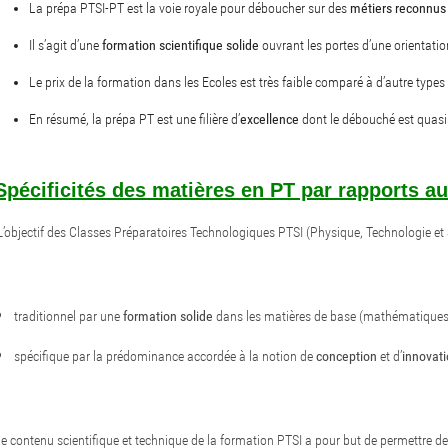
La prépa PTSI-PT est la voie royale pour déboucher sur des
métiers reconnus
Il s’agit d’une
formation scientifique solide
ouvrant les portes d’une orientation
Le prix de la formation dans les Ecoles est très faible comparé à d’autre type
En résumé, la prépa PT est une filière d’
excellence
dont le débouché est quasim
Spécificités des matières en PT par rapports a
L
’objectif des Classes Préparatoires Technologiques PTSI (Physique, Technologie et Sc
traditionnel par une
formation solide
dans les matières de base (mathématiques,
spécifique par la prédominance accordée à la notion de
conception
et d’
innovat
e contenu scientifique et technique de la formation PTSI a pour but de permettre d