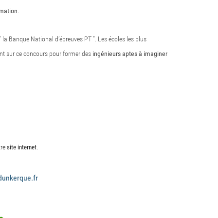
rmation
.
 " la Banque National d’épreuves PT ". Les écoles les plus
tent sur ce concours pour former des
ingénieurs aptes à imaginer
tre
.
site internet
dunkerque.fr