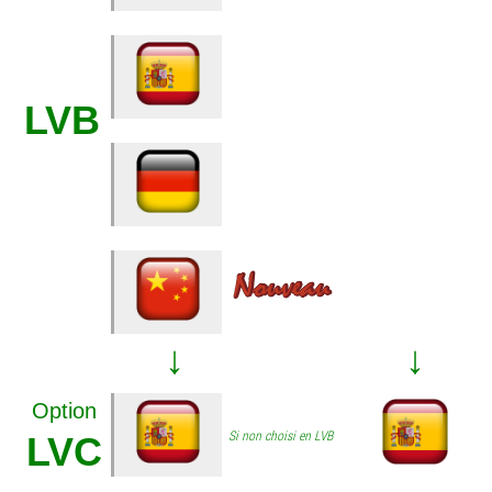
LVB
↓
↓
Option
Si non choisi en LVB
LVC